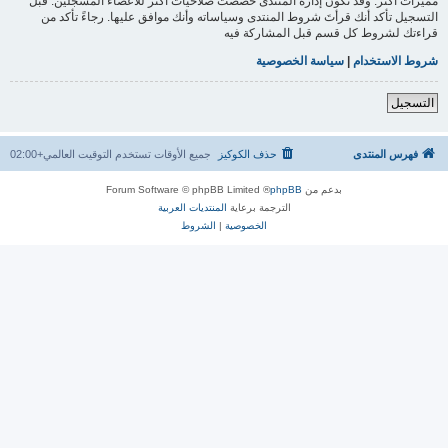
مميزات أكثر. وقد تكون إدارة المنتدى خصصت صلاحيات أكثر للأعضاء المسجلين. قبل
التسجيل تأكد أنك قرأتَ شروط المنتدى وسياساته وأنك موافق عليها. رجاءً تأكد من
قراءتك لشروط كل قسم قبل المشاركة فيه
شروط الاستخدام
|
سياسة الخصوصية
التسجيل
فهرس المنتدى
حذف الكوكيز
جميع الأوقات تستخدم
التوقيت العالمي+02:00
بدعم من
phpBB
® Forum Software © phpBB Limited
الترجمة برعاية
المنتديات العربية
الخصوصية
|
الشروط