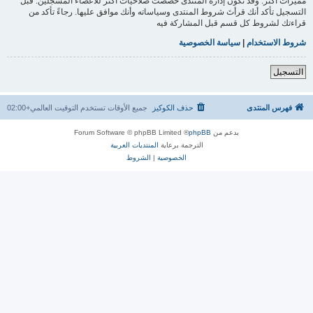
مميزات أكثر. وقد تكون إدارة المنتدى خصصت صلاحيات أكثر للأعضاء المسجلين. قبل
التسجيل تأكد أنك قرأتَ شروط المنتدى وسياساته وأنك موافق عليها. رجاءً تأكد من
قراءتك لشروط كل قسم قبل المشاركة فيه
شروط الاستخدام
|
سياسة الخصوصية
التسجيل
فهرس المنتدى
حذف الكوكيز
جميع الأوقات تستخدم
التوقيت العالمي+02:00
بدعم من
phpBB
® Forum Software © phpBB Limited
الترجمة برعاية
المنتديات العربية
الخصوصية
|
الشروط